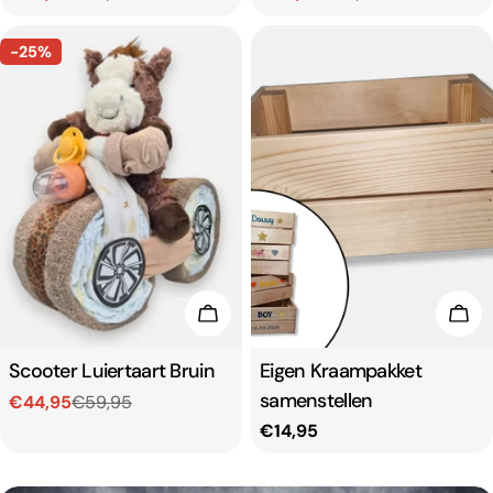
prijs
prijs
-25%
Toevoegen aan winkelwagen
Toe
Type:
Scooter Luiertaart Bruin
Type:
Eigen Kraampakket
samenstellen
€44,95
€59,95
Verkoopprijs
Normale
Normale
€14,95
prijs
prijs