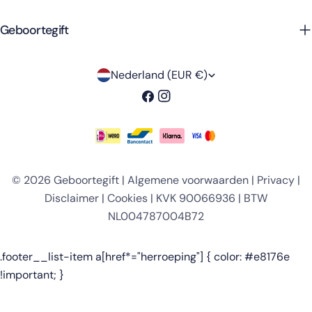
Geboortegift
L
Nederland (EUR €)
a
Facebook
Instagram
n
d
Betaalmethoden
/
© 2026
Geboortegift
|
Algemene voorwaarden
|
Privacy
|
r
Disclaimer
|
Cookies
| KVK 90066936 | BTW
e
NL004787004B72
g
i
.footer__list-item a[href*="herroeping"] { color: #e8176e
!important; }
o