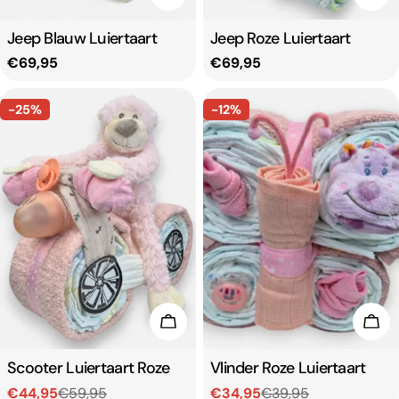
Type:
Jeep Blauw Luiertaart
Type:
Jeep Roze Luiertaart
Normale
€69,95
Normale
€69,95
prijs
prijs
-25%
-12%
Toevoegen aan winkelwagen
Toe
Type:
Scooter Luiertaart Roze
Type:
Vlinder Roze Luiertaart
€44,95
€59,95
€34,95
€39,95
Verkoopprijs
Normale
Verkoopprijs
Normale