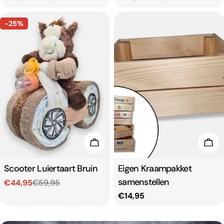
prijs
prijs
-25%
Toevoegen aan winkelwagen
Toe
Type:
Scooter Luiertaart Bruin
Type:
Eigen Kraampakket
samenstellen
€44,95
€59,95
Verkoopprijs
Normale
Normale
€14,95
prijs
prijs