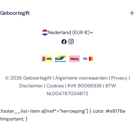
Geboortegift
L
Nederland (EUR €)
a
Facebook
Instagram
n
d
Betaalmethoden
/
© 2026
Geboortegift
|
Algemene voorwaarden
|
Privacy
|
r
Disclaimer
|
Cookies
| KVK 90066936 | BTW
e
NL004787004B72
g
i
.footer__list-item a[href*="herroeping"] { color: #e8176e
!important; }
o