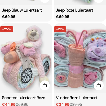
Type:
Jeep Blauw Luiertaart
Type:
Jeep Roze Luiertaart
Normale
€69,95
Normale
€69,95
prijs
prijs
-25%
-12%
Toevoegen aan winkelwagen
Toe
Type:
Scooter Luiertaart Roze
Type:
Vlinder Roze Luiertaart
€44,95
€59,95
€34,95
€39,95
Verkoopprijs
Normale
Verkoopprijs
Normale