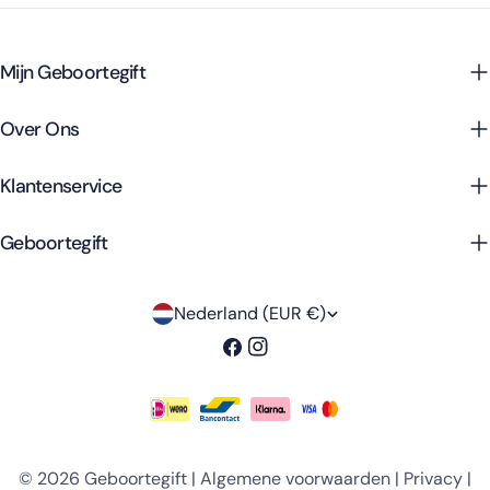
Mijn Geboortegift
Over Ons
Klantenservice
Geboortegift
L
Nederland (EUR €)
a
Facebook
Instagram
n
d
Betaalmethoden
/
© 2026
Geboortegift
|
Algemene voorwaarden
|
Privacy
|