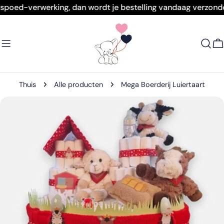
Doorgaan
poed-verwerking, dan wordt je bestelling vandaag verzonden!
naar
artikel
W
Thuis
Alle producten
Mega Boerderij Luiertaart
Ga
naar
productinformatie
Open media 0 in modaal