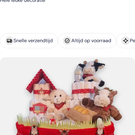
Hele leuke decoratie
Snelle verzendtijd
Altijd op voorraad
Pe