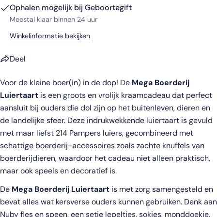
Ophalen mogelijk bij
Geboortegift
Meestal klaar binnen 24 uur
Winkelinformatie bekijken
Deel
Voor de kleine boer(in) in de dop! De
Mega Boerderij
Luiertaart
is een groots en vrolijk kraamcadeau dat perfect
aansluit bij ouders die dol zijn op het buitenleven, dieren en
de landelijke sfeer. Deze indrukwekkende luiertaart is gevuld
Deel dit product
met maar liefst 214 Pampers luiers, gecombineerd met
Kopiëren
schattige boerderij-accessoires zoals zachte knuffels van
Deel
boerderijdieren, waardoor het cadeau niet alleen praktisch,
Delen
Deel
Pin
maar ook speels en decoratief is.
op
op
op
Facebook
X
Pinterest
De
Mega Boerderij Luiertaart
is met zorg samengesteld en
bevat alles wat kersverse ouders kunnen gebruiken. Denk aan
Nuby fles en speen, een setje lepeltjes, sokjes, monddoekje,