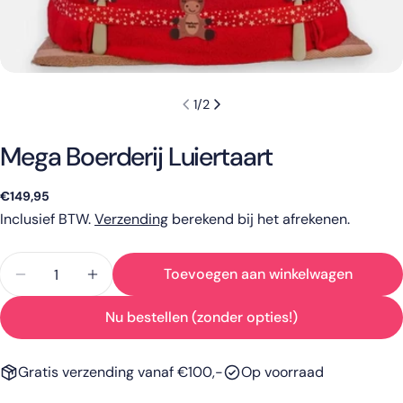
1
/
2
Mega Boerderij Luiertaart
Normale
€149,95
prijs
Inclusief BTW.
Verzending
berekend bij het afrekenen.
Hoeveelheid
Toevoegen aan winkelwagen
Aantal verlagen voor Mega Boerderij Luiertaart
Verhoog het aantal voor Mega Boerderij 
Nu bestellen (zonder opties!)
Gratis verzending vanaf €100,-
Op voorraad